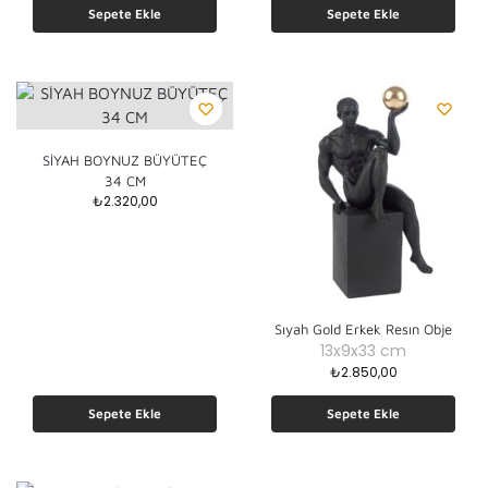
Sepete Ekle
Sepete Ekle
SİYAH BOYNUZ BÜYÜTEÇ
34 CM
₺
2.320,00
Sıyah Gold Erkek Resın Obje
13x9x33 cm
₺
2.850,00
Sepete Ekle
Sepete Ekle