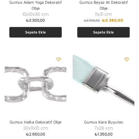
Gumus Adam Yoga Dekoratıf
Gumus Beyaz At Dekoratıf
Obje
Obje
10x10x36 cm
11x31 cm
₺
3.300,00
₺
3.360,00
₺
3.730,00
Sepete Ekle
Sepete Ekle
Gumus Halka Dekoratıf Obje
Gumus Kare Buyutec
30x11x10 cm
7x26 cm
₺
2.650,00
₺
1.350,00