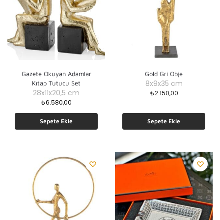
Gazete Okuyan Adamlar
Gold Gri Obje
8x9x35 cm
Kıtap Tutucu Set
28x11x20,5 cm
₺
2.150,00
₺
6.580,00
Sepete Ekle
Sepete Ekle