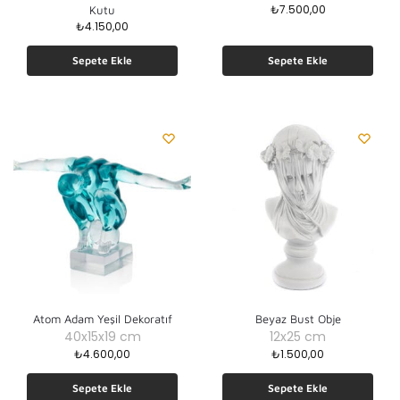
₺
7.500,00
Kutu
₺
4.150,00
Sepete Ekle
Sepete Ekle
Atom Adam Yeşil Dekoratıf
Beyaz Bust Obje
40x15x19 cm
12x25 cm
₺
4.600,00
₺
1.500,00
Sepete Ekle
Sepete Ekle