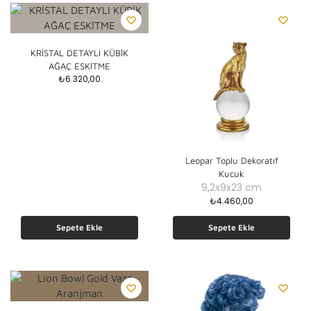
KRİSTAL DETAYLI KÜBİK
AĞAÇ ESKİTME
₺
6.320,00
Leopar Toplu Dekoratıf
Kucuk
9,2x9x23 cm
₺
4.460,00
Sepete Ekle
Sepete Ekle