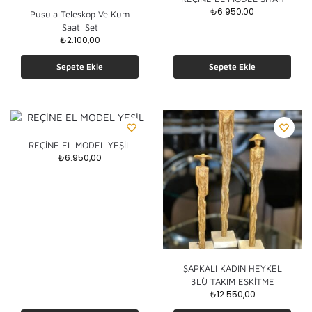
₺
6.950,00
Pusula Teleskop Ve Kum
Saatı Set
₺
2.100,00
Sepete Ekle
Sepete Ekle
REÇİNE EL MODEL YEŞİL
₺
6.950,00
ŞAPKALI KADIN HEYKEL
3LÜ TAKIM ESKİTME
₺
12.550,00