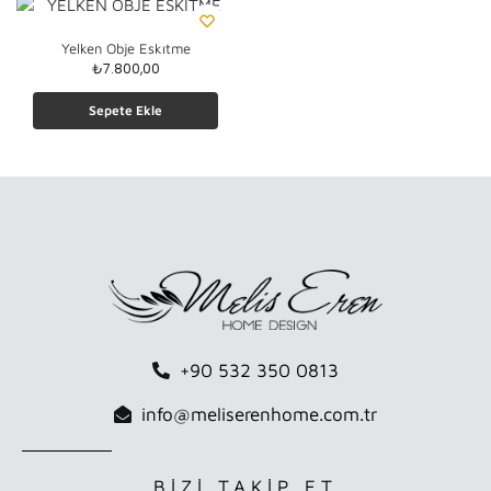
Yelken Obje Eskıtme
₺
7.800,00
Sepete Ekle
+90 532 350 0813
info@meliserenhome.com.tr
BİZİ TAKİP ET