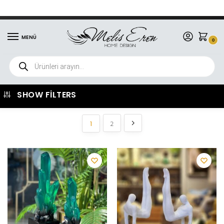
erde ücretsiz kargo
8000₺ üzeri tüm sipariş
MENÜ
0
SHOW FILTERS
1
2