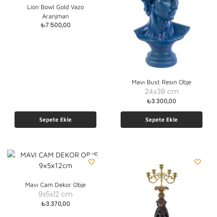
Lion Bowl Gold Vazo
Aranjman
₺
7.500,00
Mavı Bust Resın Obje
24x38 cm
₺
3.300,00
Sepete Ekle
Sepete Ekle
Mavı Cam Dekor Obje
9x5x12 cm
₺
3.370,00