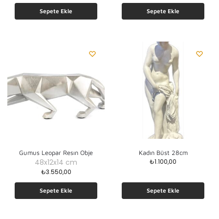
Sepete Ekle
Sepete Ekle
Gumus Leopar Resın Obje
Kadın Büst 28cm
48x12x14 cm
₺
1.100,00
₺
3.550,00
Sepete Ekle
Sepete Ekle