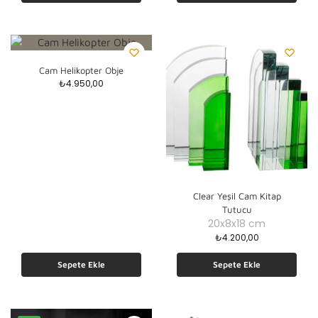
Cam Helikopter Obje
₺
4.950,00
Clear Yeşil Cam Kitap
Tutucu
20x8x18 cm
₺
4.200,00
Sepete Ekle
Sepete Ekle