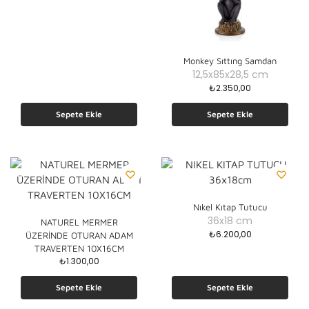
Monkey Sıttıng Samdan
12,5x85x28,5 cm
₺
2.350,00
Sepete Ekle
Sepete Ekle
Nıkel Kıtap Tutucu
36x18 cm
NATUREL MERMER
₺
6.200,00
ÜZERİNDE OTURAN ADAM
TRAVERTEN 10X16CM
₺
1.300,00
Sepete Ekle
Sepete Ekle