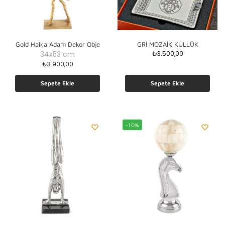
Gold Halka Adam Dekor Obje
GRİ MOZAİK KÜLLÜK
34x53 cm
₺
3.500,00
₺
3.900,00
Sepete Ekle
Sepete Ekle
-10%