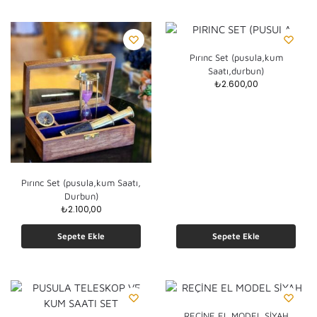
Pırınc Set (pusula,kum
Saatı,durbun)
₺
2.600,00
Pırınc Set (pusula,kum Saatı,
Durbun)
₺
2.100,00
Sepete Ekle
Sepete Ekle
REÇİNE EL MODEL SİYAH