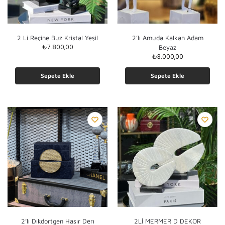
2 Li Reçine Buz Kristal Yeşil
2’lı Amuda Kalkan Adam
₺
7.800,00
Beyaz
₺
3.000,00
Sepete Ekle
Sepete Ekle
2’lı Dıkdortgen Hasır Derı
2Lİ MERMER D DEKOR