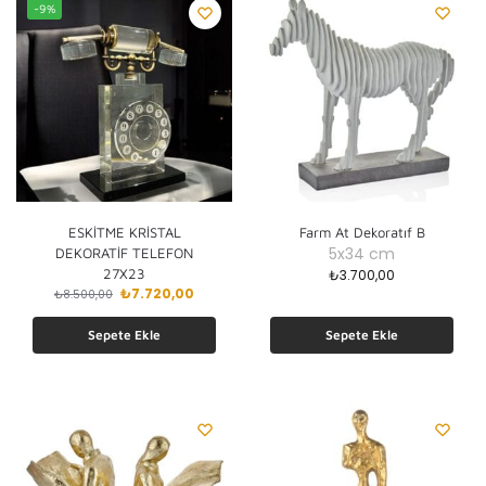
-9%
ESKİTME KRİSTAL
Farm At Dekoratıf B
5x34 cm
DEKORATİF TELEFON
27X23
₺
3.700,00
₺
7.720,00
₺
8.500,00
Sepete Ekle
Sepete Ekle