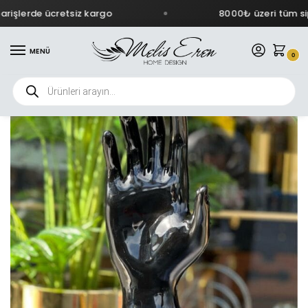
işlerde ücretsiz kargo
8000₺ üzeri tüm sipa
MENÜ
0