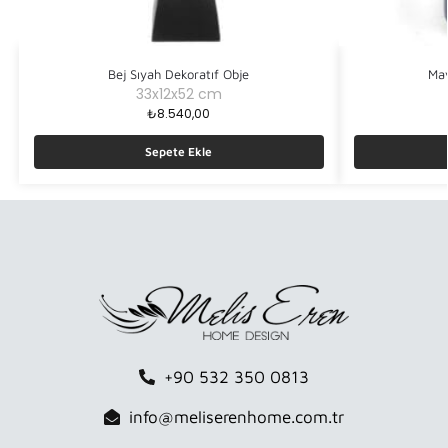
Bej Sıyah Dekoratıf Obje
Mav
33x12x52 cm
₺
8.540,00
Sepete Ekle
+90 532 350 0813
info@meliserenhome.com.tr