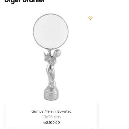
Diğer Ürünler
Gumus Meleklı Buyutec
10x25 cm
₺
2.100,00