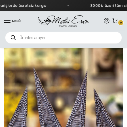
işlerde ücretsiz kargo
8000₺ üzeri tüm sipa
MENÜ
0