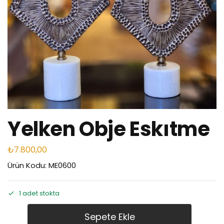
Yelken Obje Eskıtme
₺
7.800,00
Ürün Kodu: ME0600
1 adet stokta
Sepete Ekle