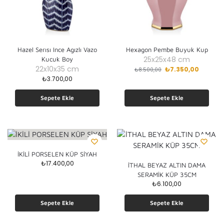
Hazel Serısı Ince Agızlı Vazo
Hexagon Pembe Buyuk Kup
25x25x48 cm
Kucuk Boy
22x10x35 cm
₺
7.350,00
₺
8.500,00
₺
3.700,00
Sepete Ekle
Sepete Ekle
İKİLİ PORSELEN KÜP SİYAH
₺
17.400,00
İTHAL BEYAZ ALTIN DAMA
SERAMİK KÜP 35CM
₺
6.100,00
Sepete Ekle
Sepete Ekle