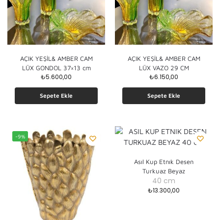
AÇIK YEŞİL& AMBER CAM
AÇIK YEŞİL& AMBER CAM
LÜX GONDOL 37×13 cm
LÜX VAZO 29 CM
₺
5.600,00
₺
6.150,00
Sepete Ekle
Sepete Ekle
-9%
Asıl Kup Etnık Desen
Turkuaz Beyaz
40 cm
₺
13.300,00