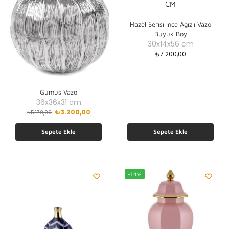
Hazel Serısı Ince Agızlı Vazo
Buyuk Boy
30x14x56 cm
₺
7.200,00
Gumus Vazo
36x36x31 cm
₺
3.200,00
₺
5.170,00
Sepete Ekle
Sepete Ekle
-14%