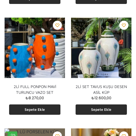
2Lİ FULL PONPON MAVİ
2Lİ SET TAVUS KUŞU DESEN
TURUNCU VAZO SET
ASİL KÜP
₺
8.270,00
₺
12.600,00
Sepete Ekle
Sepete Ekle
-9%