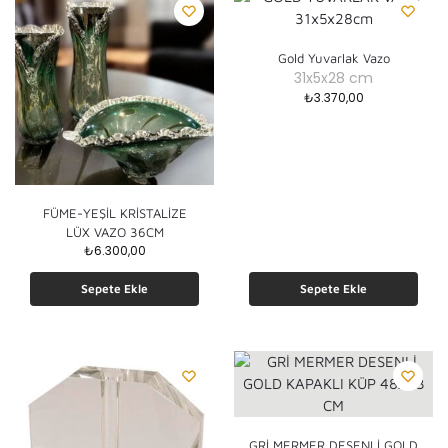
Gold Yuvarlak Vazo
31x5x28 cm
₺
3.370,00
FÜME-YEŞİL KRİSTALİZE
LÜX VAZO 36CM
₺
6.300,00
Sepete Ekle
Sepete Ekle
GRİ MERMER DESENLİ GOLD