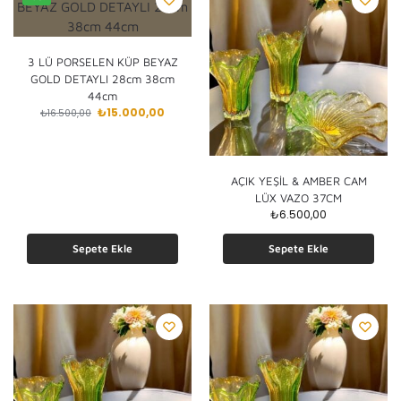
3 LÜ PORSELEN KÜP BEYAZ
GOLD DETAYLI 28cm 38cm
44cm
₺
15.000,00
₺
16.500,00
AÇIK YEŞİL & AMBER CAM
LÜX VAZO 37CM
₺
6.500,00
Sepete Ekle
Sepete Ekle