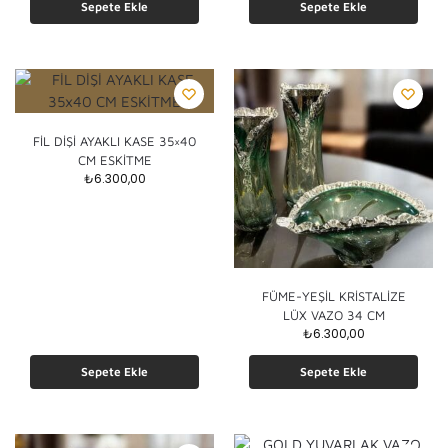
Sepete Ekle
Sepete Ekle
FİL DİŞİ AYAKLI KASE 35×40
CM ESKİTME
₺
6.300,00
FÜME-YEŞİL KRİSTALİZE
LÜX VAZO 34 CM
₺
6.300,00
Sepete Ekle
Sepete Ekle