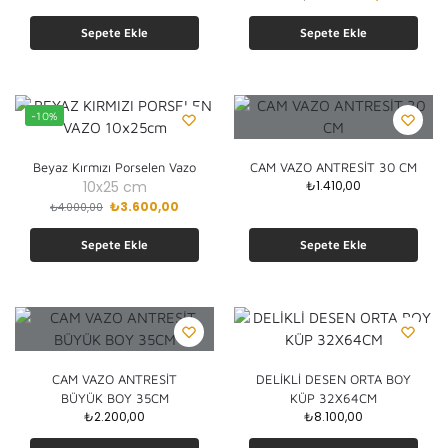
Sepete Ekle
Sepete Ekle
-10%
Beyaz Kırmızı Porselen Vazo
CAM VAZO ANTRESİT 30 CM
10x25 cm
₺
1.410,00
₺
3.600,00
₺
4.000,00
Sepete Ekle
Sepete Ekle
CAM VAZO ANTRESİT
DELİKLİ DESEN ORTA BOY
BÜYÜK BOY 35CM
KÜP 32X64CM
₺
2.200,00
₺
8.100,00