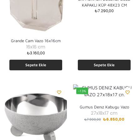
KAPAKLI KÜP 48X23 CM
₺
7.290,00
Grande Cam Vazo 16x16cm
16x16 cm
₺
3.160,00
Sepete Ekle
Sepete Ekle
-13%
Gumus Denız Kabugu Vazo
27x18x17 cm
₺
6.850,00
₺
7.900,00