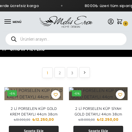
de ücretsiz kargo
8000₺ üzeri tüm siparişle
MENÜ
0
SHOW FILTERS
1
2
3
-6%
-6%
2 Lİ PORSELEN KÜP GOLD
2 Lİ PORSELEN KÜP SİYAH
KREM DETAYLI 44cm 38cm
GOLD DETAYLI 44cm 38cm
₺
12.250,00
₺
12.250,00
₺
13.000,00
₺
13.000,00
Sepete Ekle
Sepete Ekle