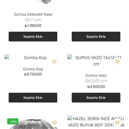
Gümüş Dekoratif Kase
12x7 cm
₺
1.250,00
Sepete Ekle
Sepete Ekle
Gümüş Küp
₺
3.700,00
Gumus Vazo
13x12x31 cm
₺
3.600,00
Sepete Ekle
Sepete Ekle
-38%