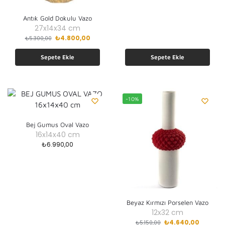
Antık Gold Dokulu Vazo
27x14x34 cm
₺
4.800,00
₺
5.300,00
Sepete Ekle
Sepete Ekle
-10%
Bej Gumus Oval Vazo
16x14x40 cm
₺
6.990,00
Beyaz Kırmızı Porselen Vazo
12x32 cm
₺
4.640,00
₺
5.150,00