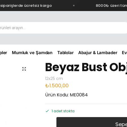
parişlerde ücretsiz kargo
8000₺ üzeri tüm s
pler
Mumluk ve Şamdan
Tablolar
Abajur & Lambader
Ev
Beyaz Bust Ob
12x25 cm
₺
1.500,00
Ürün Kodu: ME0084
1 adet stokta
Sepe