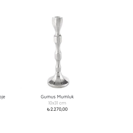
bje
Gumus Mumluk
10x31 cm
₺
2.270,00