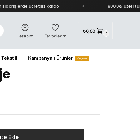
iparişlerde ücretsiz kargo
8000₺ üzeri tüm 
₺
0,00
0
Hesabım
Favorilerim
 Tekstili
Kampanyalı Ürünler
Kaçırma
je
te Ekle