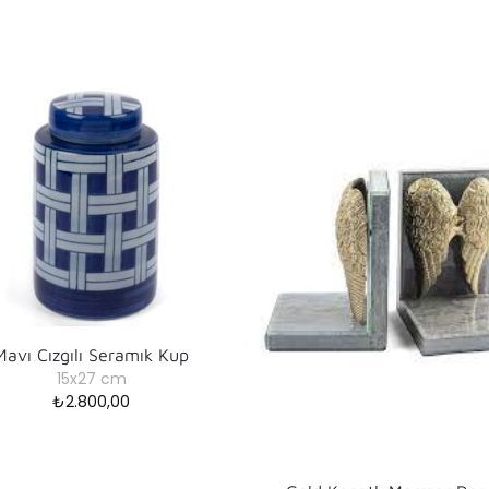
Mavı Cızgılı Seramık Kup
15x27 cm
₺
2.800,00