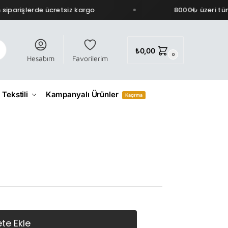
iparişlerde ücretsiz kargo
8000₺ üzeri tüm 
₺
0,00
0
Hesabım
Favorilerim
 Tekstili
Kampanyalı Ürünler
Kaçırma
te Ekle