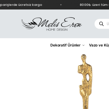
arişlerde ücretsiz kargo
8000₺ üzeri tüm si
Dekoratif Ürünler
Vazo ve Kü