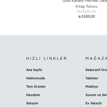
Gold Kanatlı Mermer Des
Kıtap Tutucu
14x12x19 cm
₺
3.500,00
HIZLI LINKLER
MAĞAZ
Ana Sayfa
Dekoratif Ürü
Hakkımızda
Tablolar
Tüm Ürünler
Mobilya
Hesabım
Sunum ve Ser
İletişim
Ev Tekstili