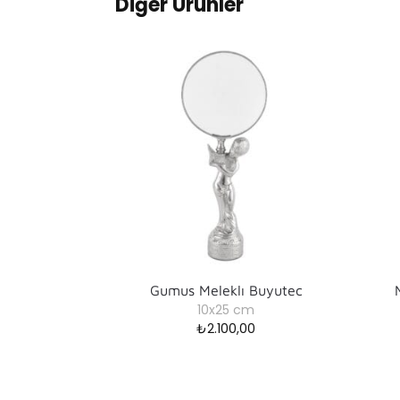
Diğer Ürünler
Gumus Meleklı Buyutec
10x25 cm
₺
2.100,00