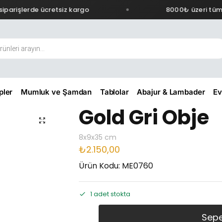
parişlerde ücretsiz kargo
8000₺ üzeri tüm s
pler
Mumluk ve Şamdan
Tablolar
Abajur & Lambader
Ev
Gold Gri Obje
8x9x35 cm
₺
2.150,00
Ürün Kodu: ME0760
1 adet stokta
Sepe