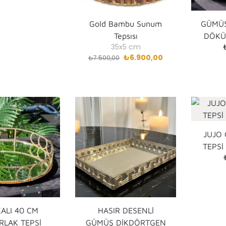
Gold Bambu Sunum
GÜMÜŞ
Tepsısı
DÖKÜ
35x5 cm
₺
6.900,00
₺
7.500,00
JUJO
TEPSİ
ALI 40 CM
HASIR DESENLİ
RLAK TEPSİ
GÜMÜŞ DİKDÖRTGEN