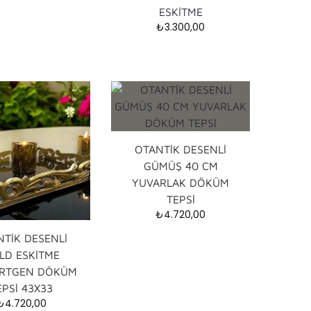
ESKİTME
₺
3.300,00
OTANTİK DESENLİ
GÜMÜŞ 40 CM
YUVARLAK DÖKÜM
TEPSİ
₺
4.720,00
TİK DESENLİ
LD ESKİTME
ÖRTGEN DÖKÜM
EPSİ 43X33
₺
4.720,00