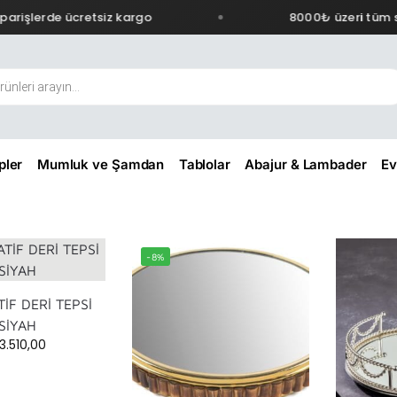
rişlerde ücretsiz kargo
8000₺ üzeri tüm sip
pler
Mumluk ve Şamdan
Tablolar
Abajur & Lambader
Ev
-8%
İF DERİ TEPSİ
SİYAH
3.510,00