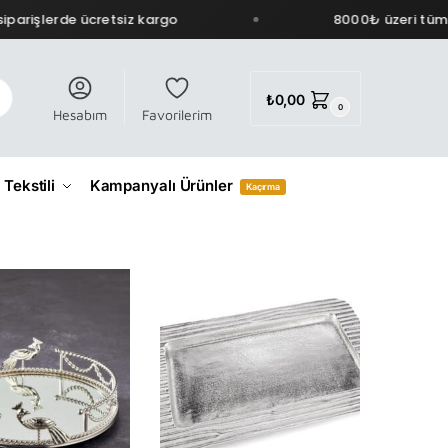
arişlerde ücretsiz kargo
8000₺ üzeri tüm si
₺
0,00
0
Hesabım
Favorilerim
 Tekstili
Kampanyalı Ürünler
Kaçırma