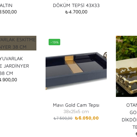
ALTIN
DÖKÜM TEPSİ 43X33
3.500,00
₺
4.700,00
-19%
 YUVARLAK
E JARDİNYER
38 CM
4.900,00
Mavı Gold Cam Tepsı
OTAN
38x25x5 cm
GO
₺
6.050,00
₺
7.500,00
DİKD
T