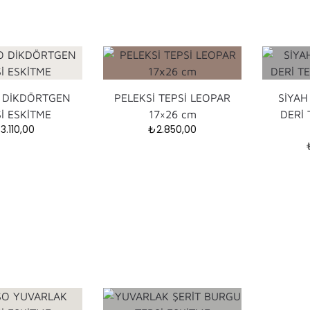
 DİKDÖRTGEN
PELEKSİ TEPSİ LEOPAR
SİYAH
İ ESKİTME
17×26 cm
DERİ 
₺
3.110,00
₺
2.850,00