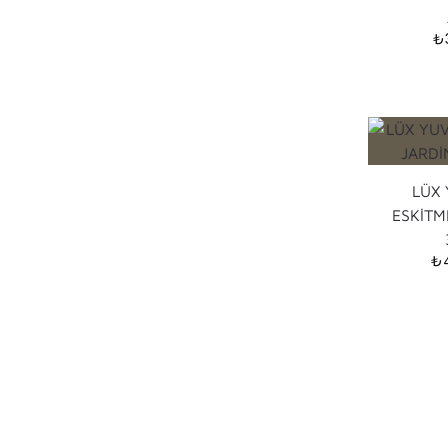
₺
LÜX
ESKİTM
₺