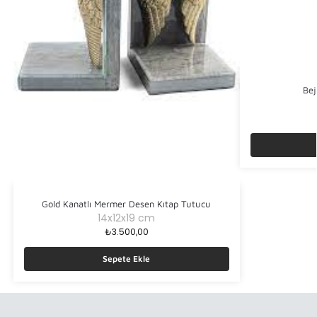
Bej
Gold Kanatlı Mermer Desen Kıtap Tutucu
14x12x19 cm
₺
3.500,00
Sepete Ekle