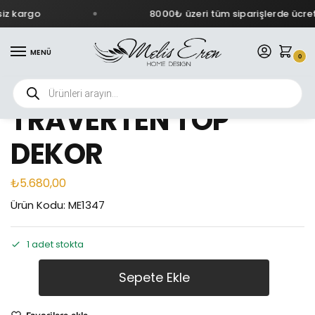
iz kargo
8000₺ üzeri tüm siparişlerde ücret
MENÜ
0
TRAVERTEN TOP
DEKOR
₺
5.680,00
Ürün Kodu: ME1347
1 adet stokta
Sepete Ekle
Favorilere ekle