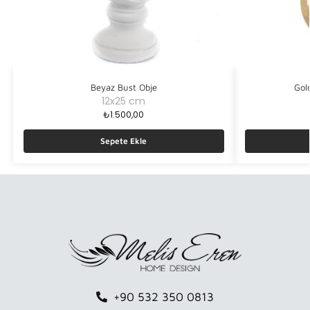
Beyaz Bust Obje
Gol
12x25 cm
₺
1.500,00
Sepete Ekle
+90 532 350 0813