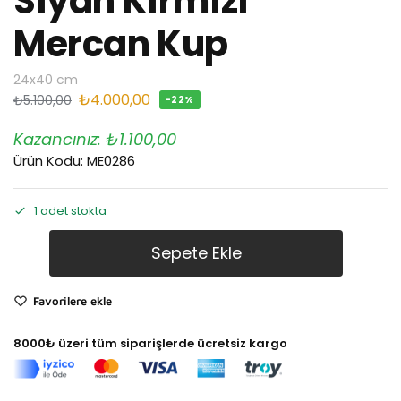
Sıyah Kırmızı
Mercan Kup
24x40 cm
₺
4.000,00
₺
5.100,00
-22%
Kazancınız:
₺
1.100,00
Ürün Kodu: ME0286
1 adet stokta
Sepete Ekle
Favorilere ekle
8000₺ üzeri tüm siparişlerde ücretsiz kargo