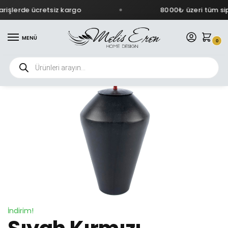
rişlerde ücretsiz kargo
8000₺ üzeri tüm sipa
MENÜ
0
İndirim!