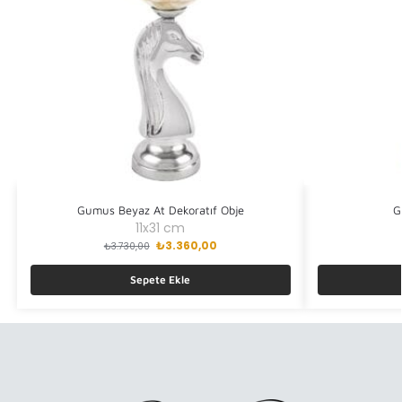
Gumus Beyaz At Dekoratıf Obje
G
11x31 cm
₺
3.360,00
₺
3.730,00
Sepete Ekle