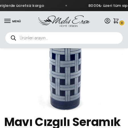
işlerde ücretsiz kargo
8000₺ üzeri tüm sipa
MENÜ
0
Mavı Cızgılı Seramık