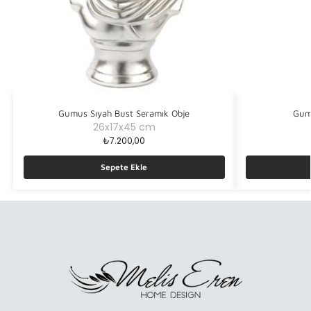
Gumus Sıyah Bust Seramık Obje
Gumu
26x17x45 cm
₺
7.200,00
Sepete Ekle