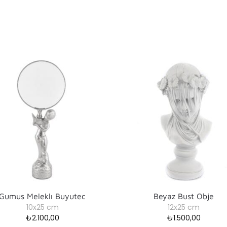
Gumus Meleklı Buyutec
Beyaz Bust Obje
10x25 cm
12x25 cm
₺
2.100,00
₺
1.500,00