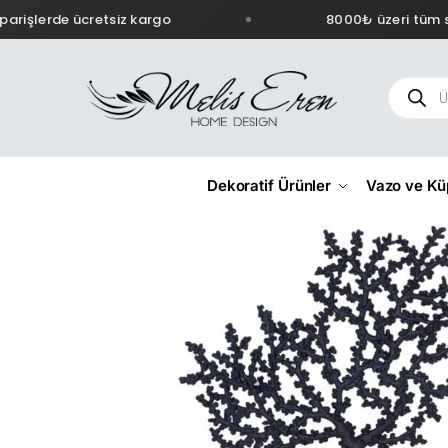
arişlerde ücretsiz kargo
8000₺ üzeri tüm si
Dekoratif Ürünler
Vazo ve Kü