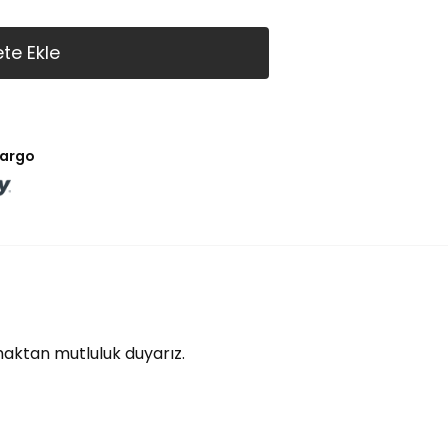
te Ekle
kargo
lmaktan mutluluk duyarız.