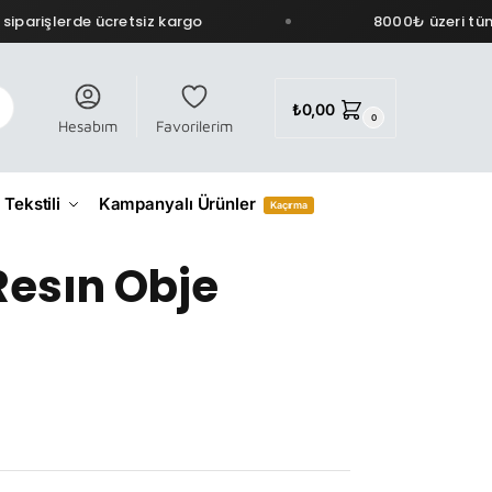
iparişlerde ücretsiz kargo
8000₺ üzeri tüm 
₺
0,00
0
Hesabım
Favorilerim
 Tekstili
Kampanyalı Ürünler
Kaçırma
esın Obje