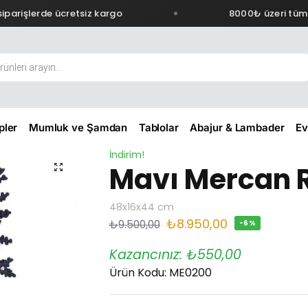
parişlerde ücretsiz kargo
8000₺ üzeri tüm s
pler
Mumluk ve Şamdan
Tablolar
Abajur & Lambader
Ev
İndirim!
Mavı Mercan R
48x16x44 cm
₺
8.950,00
₺
9.500,00
-6%
Kazancınız:
₺
550,00
Ürün Kodu: ME0200