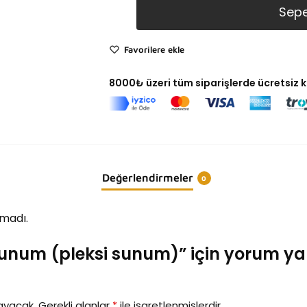
Sepe
Favorilere ekle
8000₺ üzeri tüm siparişlerde ücretsiz 
Değerlendirmeler
0
madı.
unum (pleksi sunum)” için yorum yapa
ayacak.
Gerekli alanlar
*
ile işaretlenmişlerdir