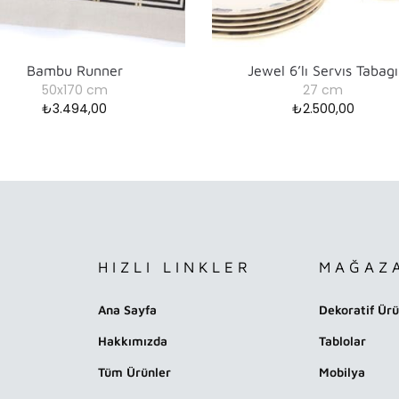
Bambu Runner
Jewel 6’lı Servıs Tabagı
50x170 cm
27 cm
₺
3.494,00
₺
2.500,00
HIZLI LINKLER
MAĞAZ
Ana Sayfa
Dekoratif Ürü
Hakkımızda
Tablolar
Tüm Ürünler
Mobilya