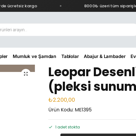
e ücretsiz kargo
8000₺ üzeri tüm siparişler
pler
Mumluk ve Şamdan
Tablolar
Abajur & Lambader
Ev
Leopar Desen
(pleksi sunum
₺
2.200,00
Ürün Kodu: ME1395
1 adet stokta