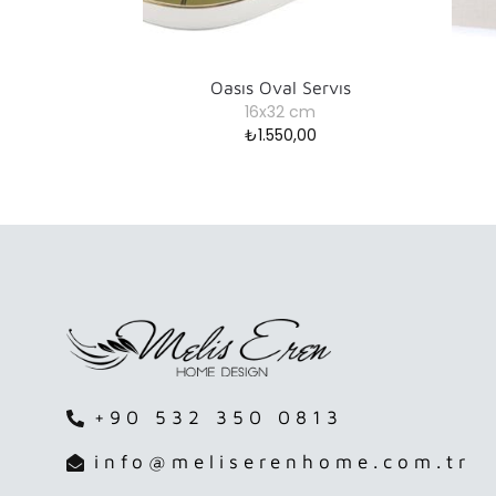
Oasıs Oval Servıs
16x32 cm
₺
1.550,00
+90 532 350 0813
info@meliserenhome.com.tr