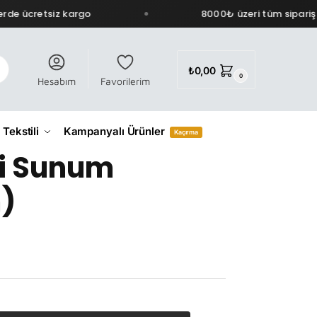
de ücretsiz kargo
8000₺ üzeri tüm siparişle
₺
0,00
0
Hesabım
Favorilerim
 Tekstili
Kampanyalı Ürünler
Kaçırma
li Sunum
)