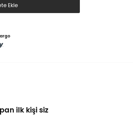
te Ekle
kargo
n ilk kişi siz