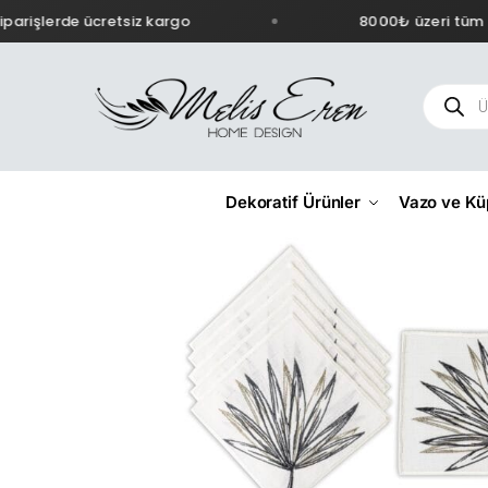
arişlerde ücretsiz kargo
8000₺ üzeri tüm si
Dekoratif Ürünler
Vazo ve Kü