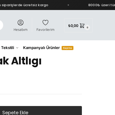
iparişlerde ücretsiz kargo
8000₺ üzeri tüm 
₺
0,00
0
Hesabım
Favorilerim
 Tekstili
Kampanyalı Ürünler
Kaçırma
k Altlıgı
Sepete Ekle