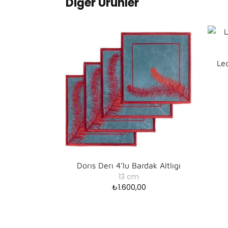
Diğer Ürünler
Leo
Dorıs Derı 4’lu Bardak Altlıgı
13 cm
₺
1.600,00