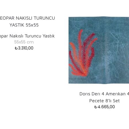
par Nakıslı Turuncu Yastık
55x55 cm
₺
3.310,00
Dorıs Derı 4 Amerıkan 
Pecete 8’lı Set
₺
4.665,00