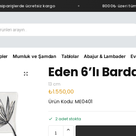
parişlerde ücretsiz kargo
8000₺ üzeri tüm s
pler
Mumluk ve Şamdan
Tablolar
Abajur & Lambader
Ev
Eden 6’lı Barda
13 cm
₺
1.550,00
Ürün Kodu: ME0401
2 adet stokta