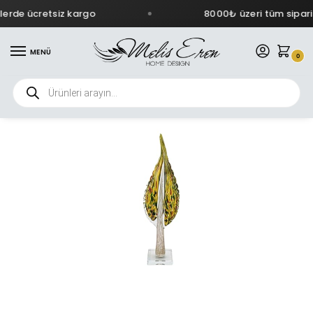
erde ücretsiz kargo
8000₺ üzeri tüm sipariş
MENÜ
0