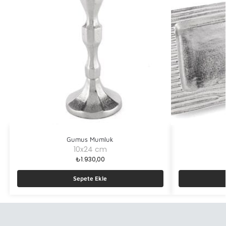
Gumus Mumluk
10x24 cm
₺
1.930,00
Sepete Ekle