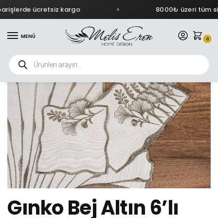
rişlerde ücretsiz kargo
8000₺ üzeri tüm sip
MENÜ
0
Gınko Bej Altın 6’lı