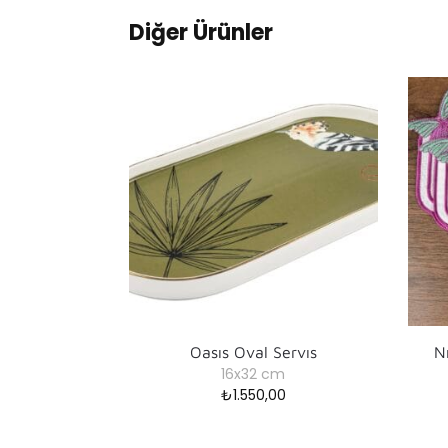
Diğer Ürünler
Oasıs Oval Servıs
N
16x32 cm
₺
1.550,00