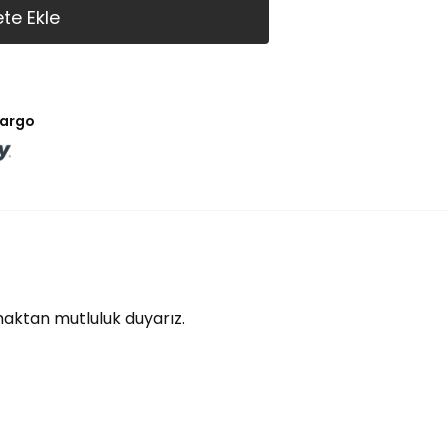
te Ekle
kargo
lmaktan mutluluk duyarız.