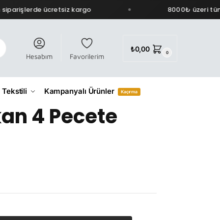
parişlerde ücretsiz kargo
8000₺ üzeri tüm s
₺
0,00
0
Hesabım
Favorilerim
 Tekstili
Kampanyalı Ürünler
Kaçırma
an 4 Pecete