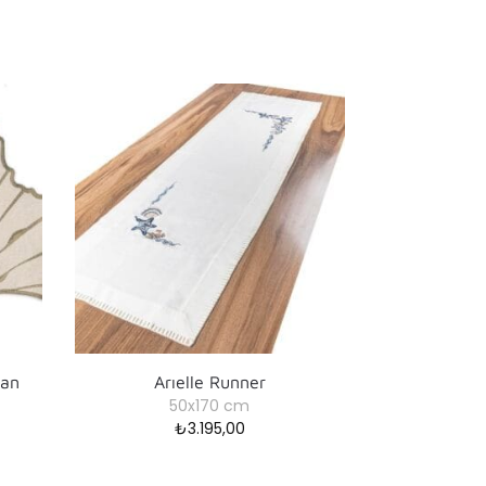
kan
Arıelle Runner
50x170 cm
₺
3.195,00