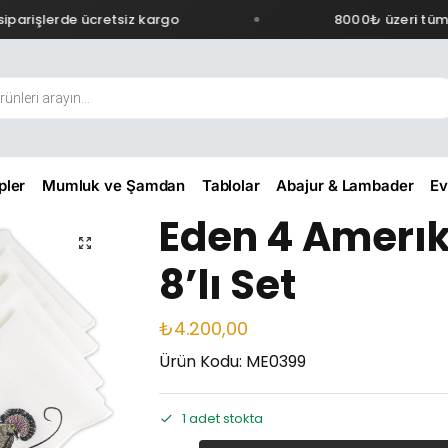
arişlerde ücretsiz kargo
8000₺ üzeri tüm si
pler
Mumluk ve Şamdan
Tablolar
Abajur & Lambader
Ev
Eden 4 Amerık
8’lı Set
₺
4.200,00
Ürün Kodu: ME0399
1 adet stokta