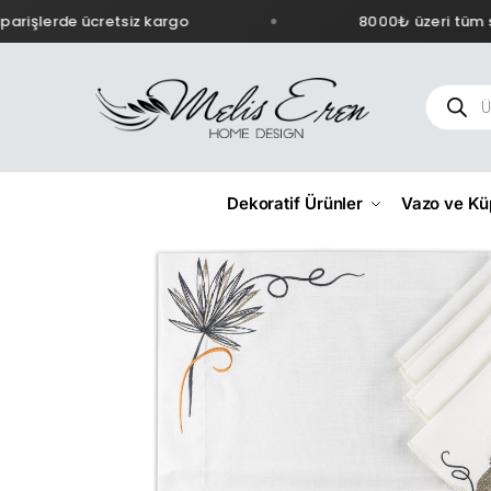
rişlerde ücretsiz kargo
8000₺ üzeri tüm sip
Dekoratif Ürünler
Vazo ve Kü