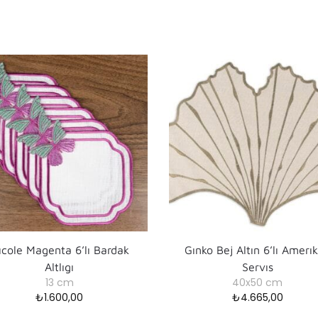
ıcole Magenta 6’lı Bardak
Gınko Bej Altın 6’lı Amerı
Altlıgı
Servıs
13 cm
40x50 cm
₺
1.600,00
₺
4.665,00