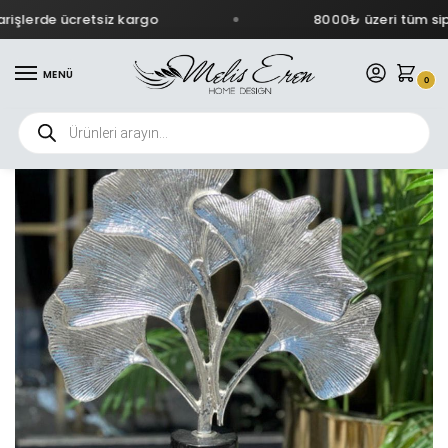
işlerde ücretsiz kargo
8000₺ üzeri tüm sipa
MENÜ
0