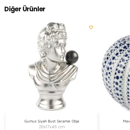
Diğer Ürünler
Gumus Sıyah Bust Seramık Obje
Mav
26x17x45 cm