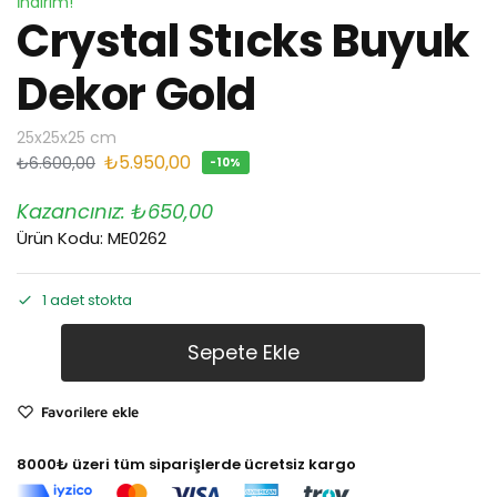
İndirim!
Crystal Stıcks Buyuk
Dekor Gold
25x25x25 cm
₺
5.950,00
₺
6.600,00
-10%
Kazancınız:
₺
650,00
Ürün Kodu: ME0262
1 adet stokta
Sepete Ekle
Favorilere ekle
8000₺ üzeri tüm siparişlerde ücretsiz kargo