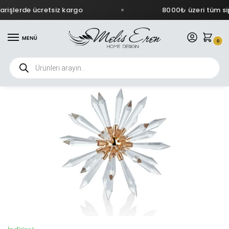
rişlerde ücretsiz kargo
8000₺ üzeri tüm sip
MENÜ
0