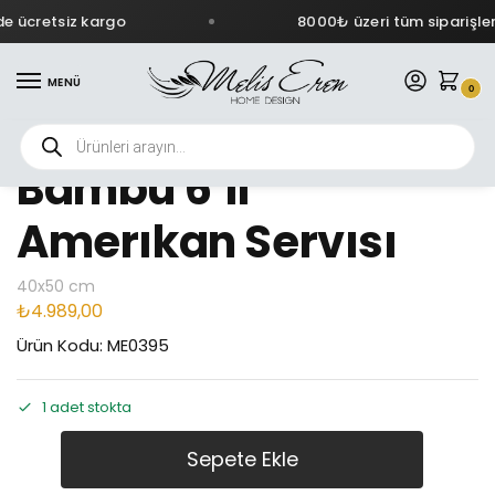
e ücretsiz kargo
8000₺ üzeri tüm siparişler
MENÜ
0
Bambu 6’lı
Amerıkan Servısı
40x50 cm
₺
4.989,00
Ürün Kodu: ME0395
1 adet stokta
Sepete Ekle