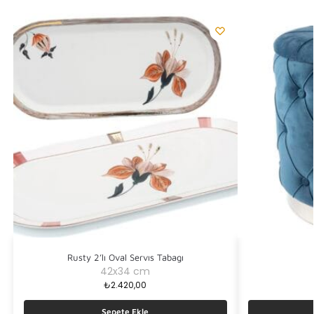
Rusty 2’lı Oval Servıs Tabagı
42x34 cm
₺
2.420,00
Sepete Ekle