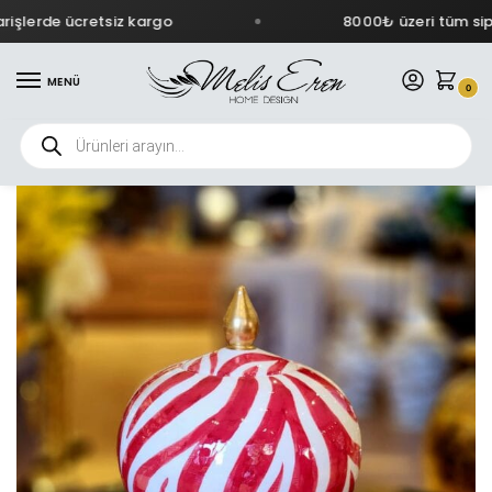
şlerde ücretsiz kargo
8000₺ üzeri tüm sipar
MENÜ
0