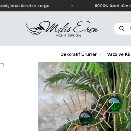
rişlerde ücretsiz kargo
8000₺ üzeri tüm sip
Dekoratif Ürünler
Vazo ve Kü