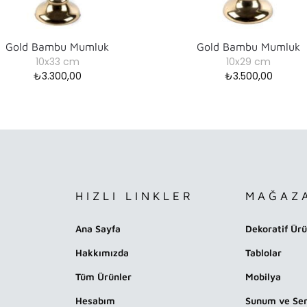
Gold Bambu Mumluk
Gold Bambu Mumluk
10x33 cm
10x29 cm
₺
3.300,00
₺
3.500,00
HIZLI LINKLER
MAĞAZ
Ana Sayfa
Dekoratif Ürü
Hakkımızda
Tablolar
Tüm Ürünler
Mobilya
Hesabım
Sunum ve Ser