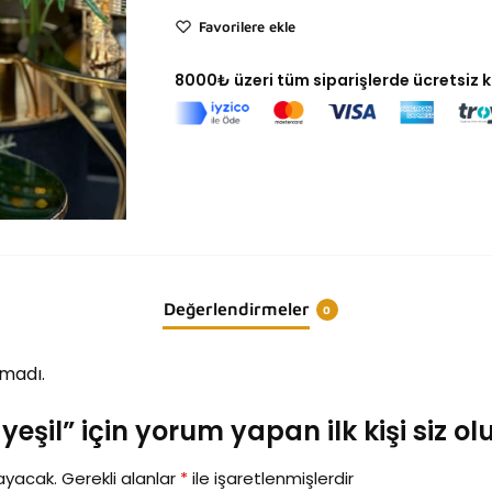
Favorilere ekle
8000₺ üzeri tüm siparişlerde ücretsiz 
Değerlendirmeler
0
madı.
yeşil” için yorum yapan ilk kişi siz ol
ayacak.
Gerekli alanlar
*
ile işaretlenmişlerdir