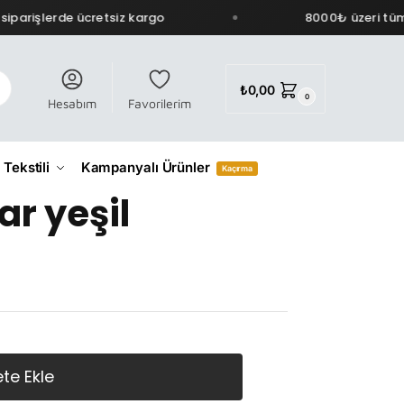
parişlerde ücretsiz kargo
8000₺ üzeri tüm s
₺
0,00
0
Hesabım
Favorilerim
 Tekstili
Kampanyalı Ürünler
Kaçırma
ar yeşil
te Ekle