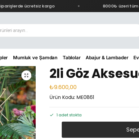
arişlerde ücretsiz kargo
8000₺ üzeri tüm si
pler
Mumluk ve Şamdan
Tablolar
Abajur & Lambader
Ev
2li Göz Aksesu
₺
9.600,00
Ürün Kodu: ME0861
1 adet stokta
Sepe