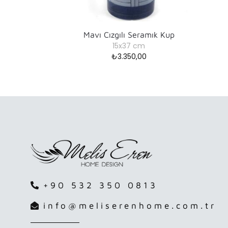
Mavı Cızgılı Seramık Kup
15x37 cm
₺
3.350,00
+90 532 350 0813
info@meliserenhome.com.tr