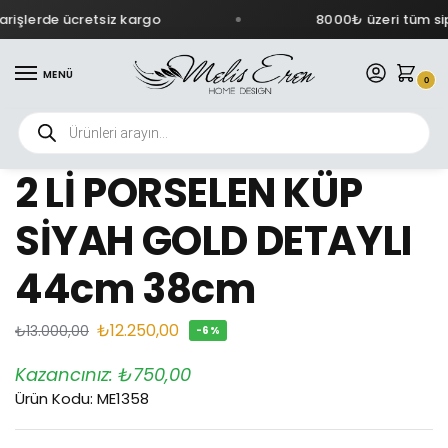
işlerde ücretsiz kargo
8000₺ üzeri tüm sipa
MENÜ
0
İndirim!
2 Lİ PORSELEN KÜP
SİYAH GOLD DETAYLI
44cm 38cm
₺
12.250,00
₺
13.000,00
-6%
Kazancınız:
₺
750,00
Ürün Kodu: ME1358