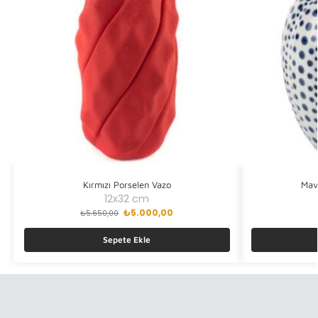
Kırmızı Porselen Vazo
Mav
12x32 cm
₺
5.000,00
₺
5.650,00
Sepete Ekle