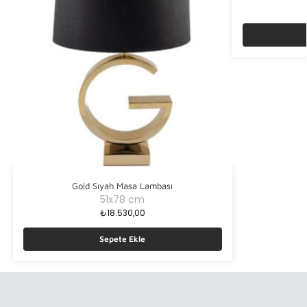
Gold Sıyah Masa Lambası
51x78 cm
₺
18.530,00
Sepete Ekle