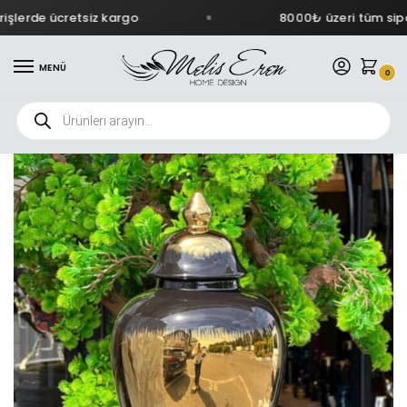
şlerde ücretsiz kargo
8000₺ üzeri tüm sipar
MENÜ
0