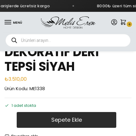
rişlerde ücretsiz kargo
8000₺ üzeri tüm sip
MENÜ
0
DEKORATİF DERİ
TEPSİ SİYAH
₺
3.510,00
Ürün Kodu: ME1338
1 adet stokta
Sepete Ekle
Favorilere ekle