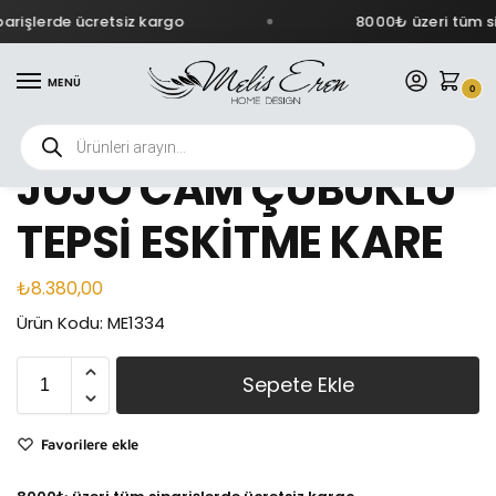
rişlerde ücretsiz kargo
8000₺ üzeri tüm sip
MENÜ
0
JUJO CAM ÇUBUKLU
TEPSİ ESKİTME KARE
₺
8.380,00
Ürün Kodu: ME1334
Sepete Ekle
Favorilere ekle