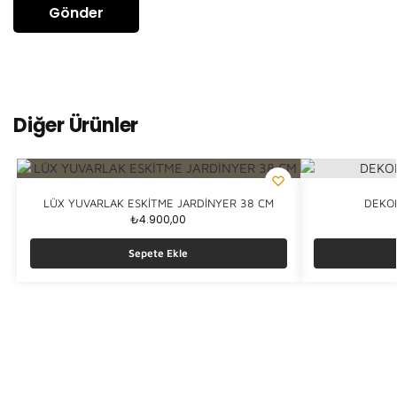
Diğer Ürünler
LÜX YUVARLAK ESKİTME JARDİNYER 38 CM
DEKOR
₺
4.900,00
Sepete Ekle