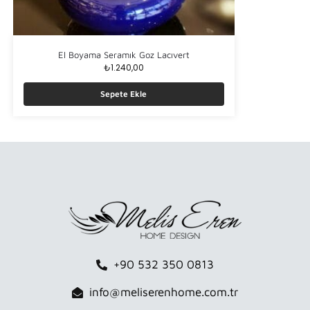
El Boyama Seramık Goz Lacıvert
₺
1.240,00
Sepete Ekle
+90 532 350 0813
info@meliserenhome.com.tr