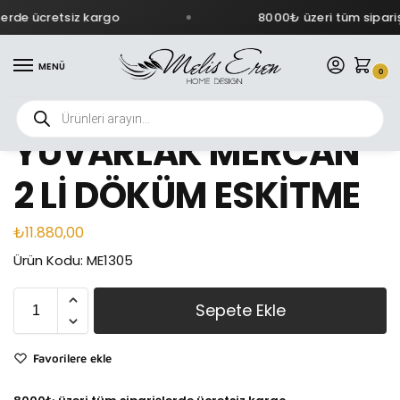
rde ücretsiz kargo
8000₺ üzeri tüm siparişl
MENÜ
0
YUVARLAK MERCAN
2 Lİ DÖKÜM ESKİTME
₺
11.880,00
Ürün Kodu: ME1305
Sepete Ekle
Favorilere ekle