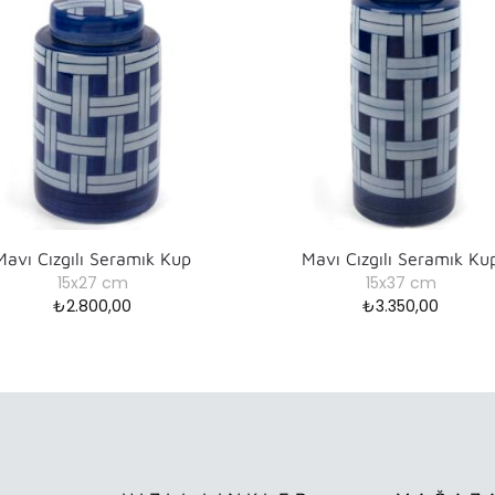
Mavı Cızgılı Seramık Kup
Mavı Cızgılı Seramık Ku
15x27 cm
15x37 cm
₺
2.800,00
₺
3.350,00