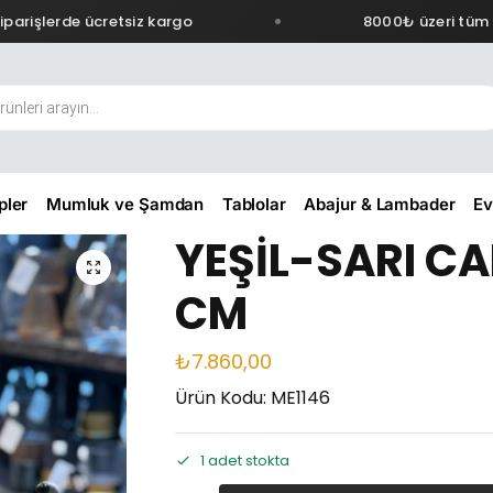
rişlerde ücretsiz kargo
8000₺ üzeri tüm sip
pler
Mumluk ve Şamdan
Tablolar
Abajur & Lambader
Ev
YEŞİL-SARI C
CM
₺
7.860,00
Ürün Kodu: ME1146
1 adet stokta