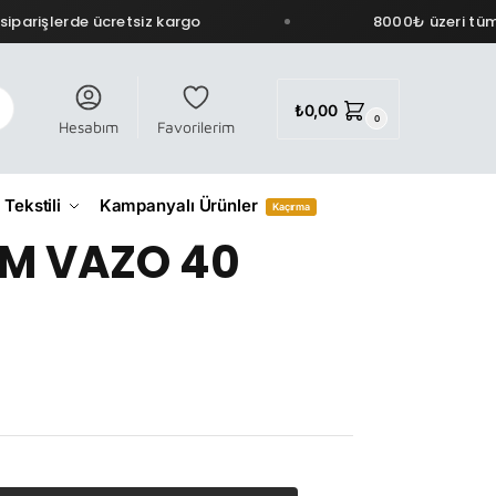
arişlerde ücretsiz kargo
8000₺ üzeri tüm si
₺
0,00
0
Hesabım
Favorilerim
 Tekstili
Kampanyalı Ürünler
Kaçırma
AM VAZO 40