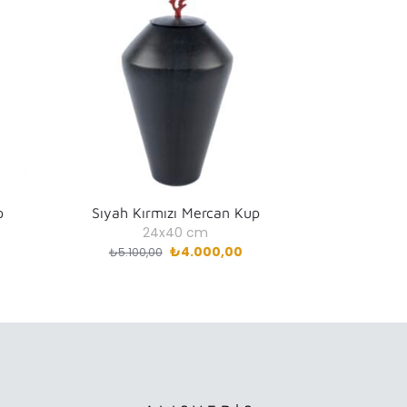
p
Sıyah Kırmızı Mercan Kup
24x40 cm
₺
4.000,00
₺
5.100,00