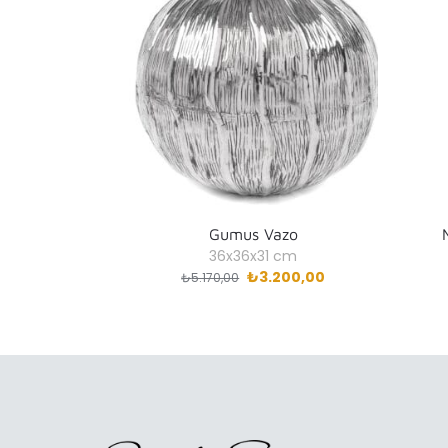
Gumus Vazo
36x36x31 cm
₺
3.200,00
₺
5.170,00