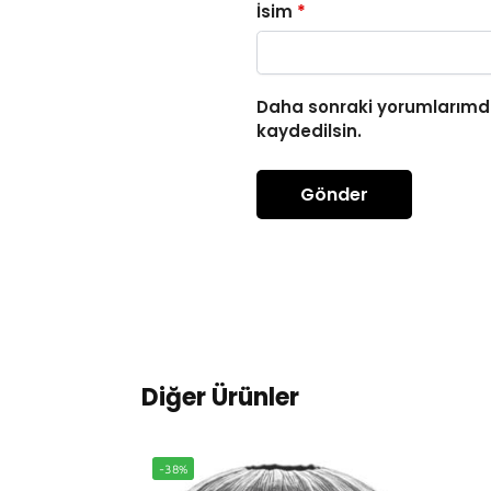
İsim
*
Daha sonraki yorumlarımda
kaydedilsin.
Diğer Ürünler
-38%