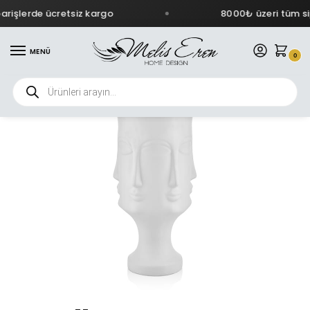
rişlerde ücretsiz kargo
8000₺ üzeri tüm sip
MENÜ
0