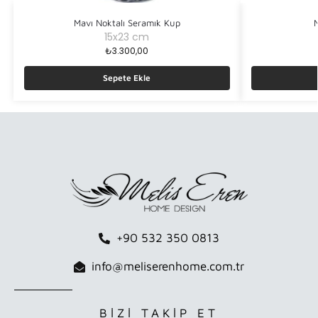
Mavı Noktalı Seramık Kup
15x23 cm
₺
3.300,00
Sepete Ekle
+90 532 350 0813
info@meliserenhome.com.tr
BİZİ TAKİP ET