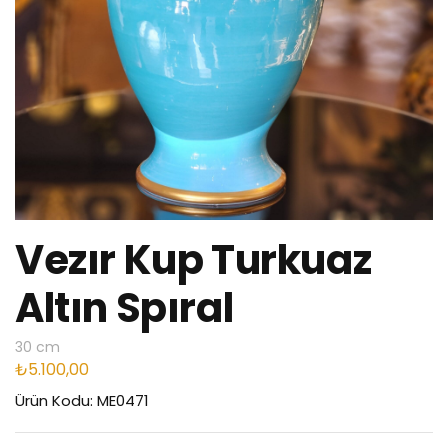
Vezır Kup Turkuaz
Altın Spıral
30 cm
₺
5.100,00
Ürün Kodu: ME0471