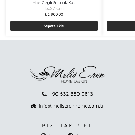
Mavı Cızgılı Seramık Kup
15x27 cm
₺
2.800,00
Sepete Ekle
+90 532 350 0813
info@meliserenhome.com.tr
BİZİ TAKİP ET