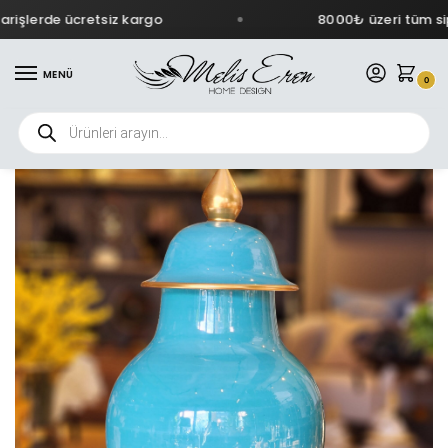
işlerde ücretsiz kargo
8000₺ üzeri tüm sipa
MENÜ
0