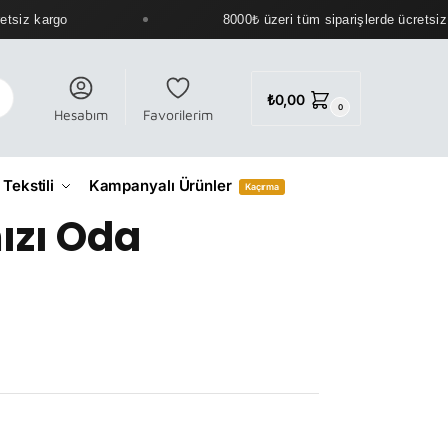
siz kargo
8000₺ üzeri tüm siparişlerde ücretsiz k
₺
0,00
0
Hesabım
Favorilerim
 Tekstili
Kampanyalı Ürünler
Kaçırma
ızı Oda