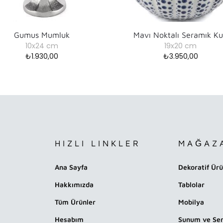
Gumus Mumluk
Mavı Noktalı Seramık K
10x24 cm
19x20 cm
₺
1.930,00
₺
3.950,00
HIZLI LINKLER
MAĞAZ
Ana Sayfa
Dekoratif Ürü
Hakkımızda
Tablolar
Tüm Ürünler
Mobilya
Hesabım
Sunum ve Ser