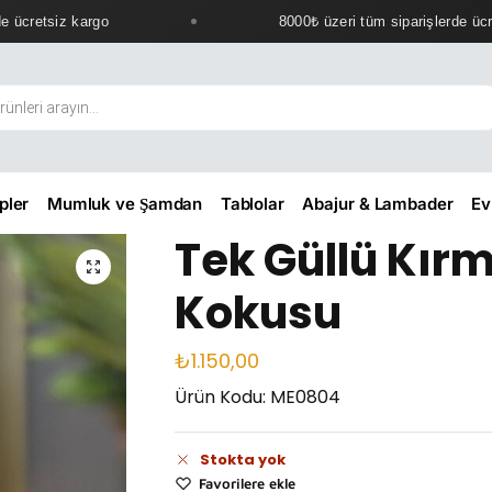
ücretsiz kargo
8000₺ üzeri tüm siparişlerde ücret
pler
Mumluk ve Şamdan
Tablolar
Abajur & Lambader
Ev
Tek Güllü Kırm
Kokusu
₺
1.150,00
Ürün Kodu: ME0804
Stokta yok
Favorilere ekle