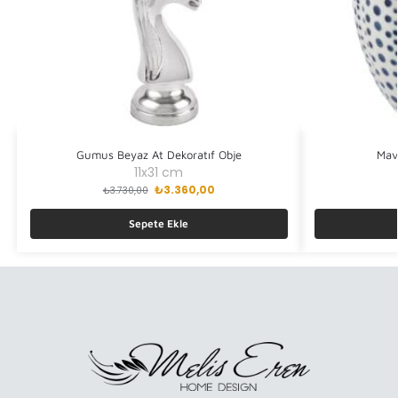
Gumus Beyaz At Dekoratıf Obje
Mav
11x31 cm
₺
3.360,00
₺
3.730,00
Sepete Ekle