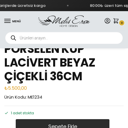
rişlerde ücretsiz kargo
8000₺ üzeri tüm sip
MENÜ
0
PORSELEN KÜP
LACİVERT BEYAZ
ÇİÇEKLİ 36CM
₺
5.500,00
Ürün Kodu: ME1234
1 adet stokta
Sepete Ekle