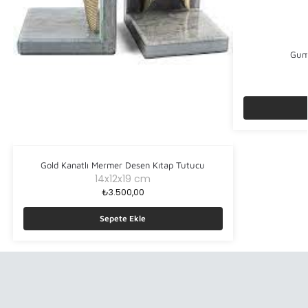
Gumu
Gold Kanatlı Mermer Desen Kıtap Tutucu
14x12x19 cm
₺
3.500,00
Sepete Ekle