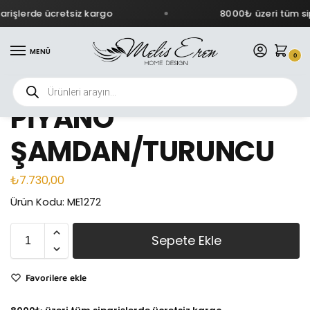
rişlerde ücretsiz kargo
8000₺ üzeri tüm sip
MENÜ
0
PİYANO
ŞAMDAN/TURUNCU
₺
7.730,00
Ürün Kodu: ME1272
Sepete Ekle
Favorilere ekle