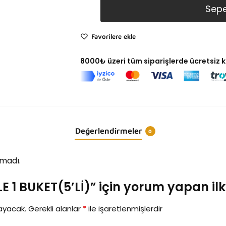
Sepe
Favorilere ekle
8000₺ üzeri tüm siparişlerde ücretsiz 
Değerlendirmeler
0
madı.
 1 BUKET(5’Lİ)” için yorum yapan ilk k
ayacak.
Gerekli alanlar
*
ile işaretlenmişlerdir