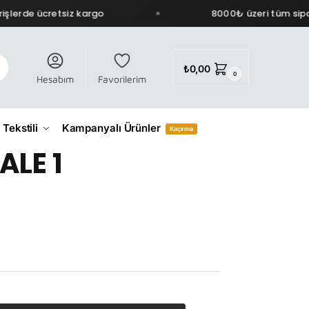
şlerde ücretsiz kargo
8000₺ üzeri tüm sipar
₺
0,00
0
Hesabım
Favorilerim
 Tekstili
Kampanyalı Ürünler
Kaçırma
ALE 1