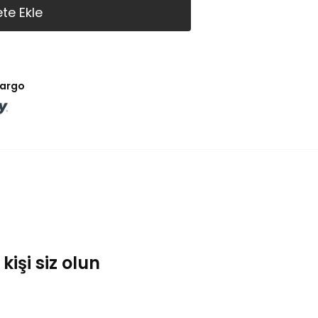
te Ekle
kargo
işi siz olun