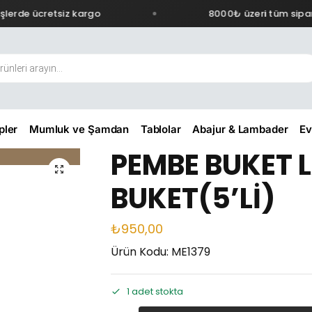
lerde ücretsiz kargo
8000₺ üzeri tüm sipari
pler
Mumluk ve Şamdan
Tablolar
Abajur & Lambader
Ev
PEMBE BUKET L
BUKET(5’Lİ)
₺
950,00
Ürün Kodu: ME1379
1 adet stokta