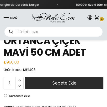
rişlerde ücretsiz kargo
8000₺ üzeri tüm sip
MENÜ
0
ORTANCA ÇİÇEK
MAVİ 50 CM ADET
₺
960,00
Ürün Kodu: ME1403
Sepete Ekle
Favorilere ekle