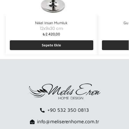
Nıkel Insan Mumluk
Gu
12x9x30 cm
₺
2.420,00
Sepete Ekle
+90 532 350 0813
info@meliserenhome.com.tr