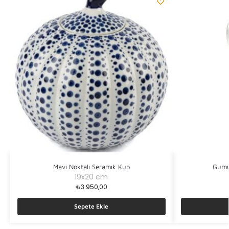
Mavı Noktalı Seramık Kup
Gumus
19x20 cm
₺
3.950,00
Sepete Ekle