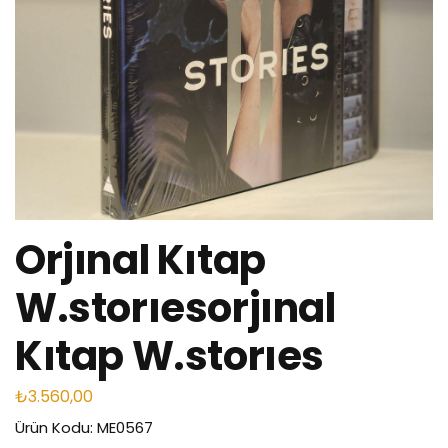
Orjınal Kıtap
W.storıesorjınal
Kıtap W.storıes
₺
3.560,00
Ürün Kodu: ME0567