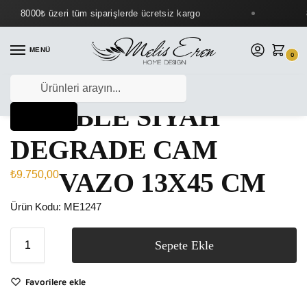
8000₺ üzeri tüm siparişlerde ücretsiz kargo
MENÜ
0
MARBLE SİYAH
DEGRADE CAM
VAZO 13X45 CM
₺
9.750,00
Ürün Kodu: ME1247
Sepete Ekle
Favorilere ekle