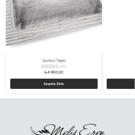
Gumus Tepsi
63x33x2 cm
₺
4.950,00
Sepete Ekle