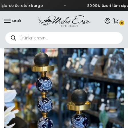
lerde ücretsiz kargo
8000₺ üzeri tüm sipari
MENÜ
0