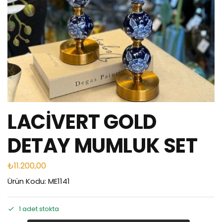
LACİVERT GOLD
DETAY MUMLUK SET
₺
11.200,00
Ürün Kodu: ME1141
1 adet stokta