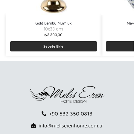
Gold Bambu Mumluk
Mav
10x33 cm
₺
3.300,00
Sepete Ekle
+90 532 350 0813
info@meliserenhome.com.tr