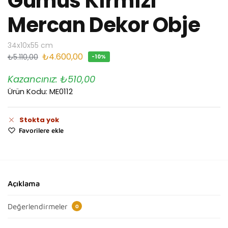
Gumus Kırmızı
Mercan Dekor Obje
34x10x55 cm
₺
4.600,00
₺
5.110,00
-10%
Kazancınız:
₺
510,00
Ürün Kodu: ME0112
Stokta yok
Favorilere ekle
Açıklama
Değerlendirmeler
0