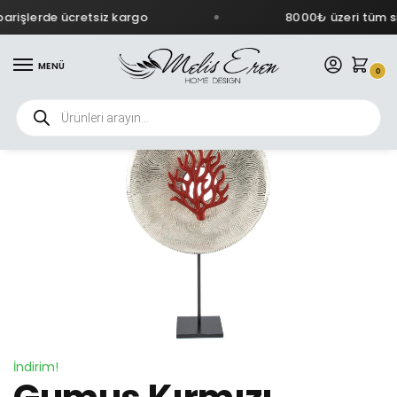
arişlerde ücretsiz kargo
8000₺ üzeri tüm si
MENÜ
0
İndirim!