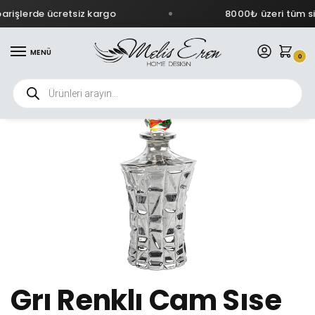
rişlerde ücretsiz kargo
8000₺ üzeri tüm sip
MENÜ
0
Grı Renklı Cam Sıse