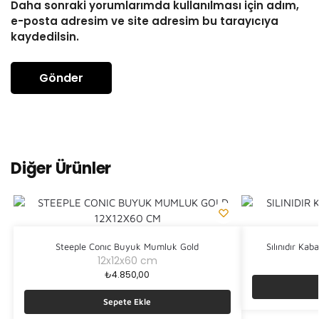
Daha sonraki yorumlarımda kullanılması için adım,
e-posta adresim ve site adresim bu tarayıcıya
kaydedilsin.
Diğer Ürünler
Steeple Conıc Buyuk Mumluk Gold
Sılınıdır Kab
12x12x60 cm
₺
4.850,00
Sepete Ekle