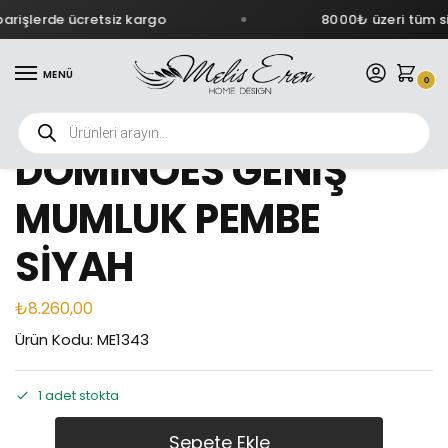
rişlerde ücretsiz kargo
8000₺ üzeri tüm sip
MENÜ
0
DOMİNOES GENİŞ
MUMLUK PEMBE
SİYAH
₺
8.260,00
Ürün Kodu: ME1343
1 adet stokta
Sepete Ekle