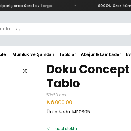
parişlerde ücretsiz kargo
8000₺ üzeri tüm s
pler
Mumluk ve Şamdan
Tablolar
Abajur & Lambader
Ev
Doku Concept
Tablo
53x53 cm
₺
6.000,00
Ürün Kodu: ME0305
1 adet stokta