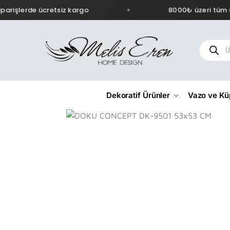
arişlerde ücretsiz kargo
8000₺ üzeri tüm si
Dekoratif Ürünler
Vazo ve Kü