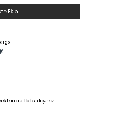
te Ekle
kargo
lmaktan mutluluk duyarız.