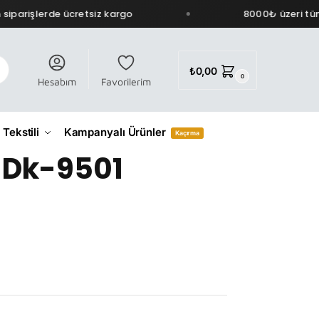
iparişlerde ücretsiz kargo
8000₺ üzeri tüm 
₺
0,00
0
Hesabım
Favorilerim
 Tekstili
Kampanyalı Ürünler
Kaçırma
 Dk-9501