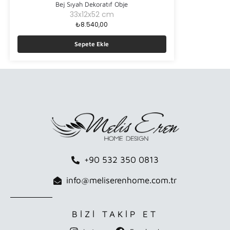
Bej Sıyah Dekoratıf Obje
33x12x52 cm
₺
8.540,00
Sepete Ekle
+90 532 350 0813
info@meliserenhome.com.tr
BİZİ TAKİP ET