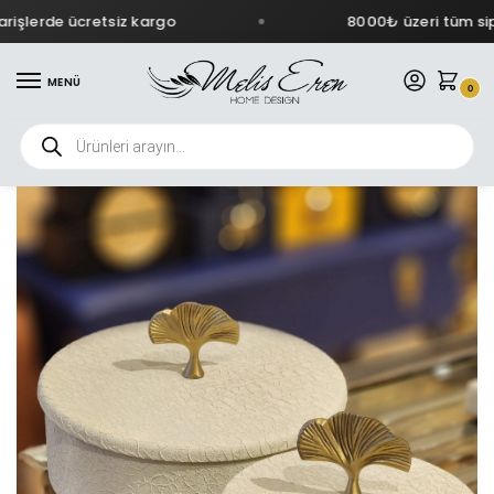
işlerde ücretsiz kargo
8000₺ üzeri tüm sipa
MENÜ
0