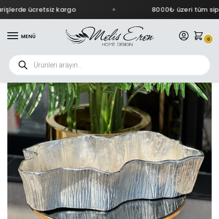
şlerde ücretsiz kargo
8000₺ üzeri tüm sipar
MENÜ
0