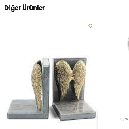
Diğer Ürünler
Gumus