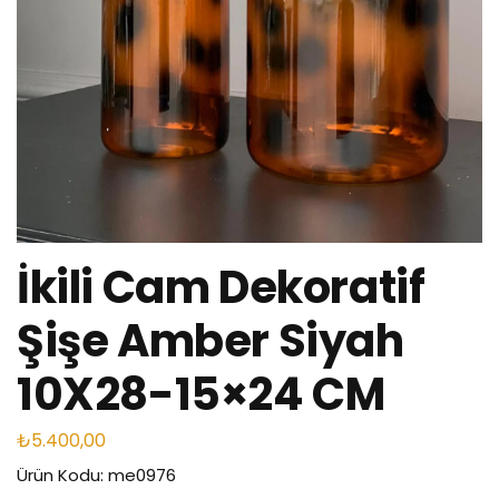
İkili Cam Dekoratif
Şişe Amber Siyah
10X28-15×24 CM
₺
5.400,00
Ürün Kodu: me0976