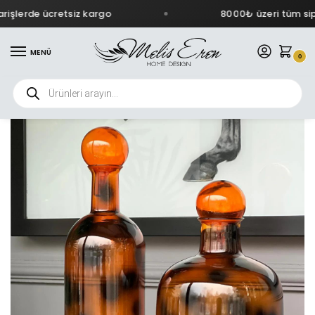
işlerde ücretsiz kargo
8000₺ üzeri tüm sipa
MENÜ
0