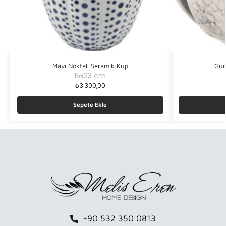
Mavı Noktalı Seramık Kup
Gum
15x23 cm
₺
3.300,00
Sepete Ekle
+90 532 350 0813