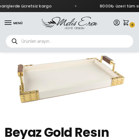
arişlerde ücretsiz kargo
8000₺ üzeri tüm si
MENÜ
0
Beyaz Gold Resın