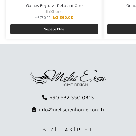
Gumus Beyaz At Dekoratıf Obje
Gumus
11x31 cm
₺
3.360,00
₺
3.730,00
Sepete Ekle
+90 532 350 0813
info@meliserenhome.com.tr
BİZİ TAKİP ET