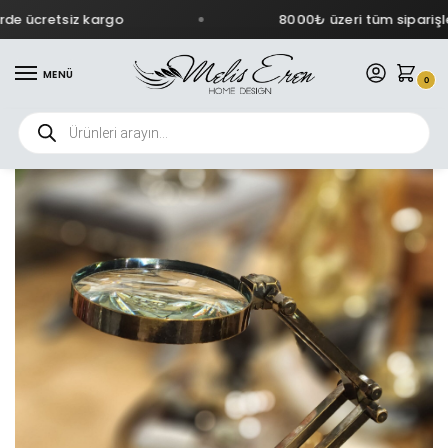
de ücretsiz kargo
8000₺ üzeri tüm siparişle
MENÜ
0