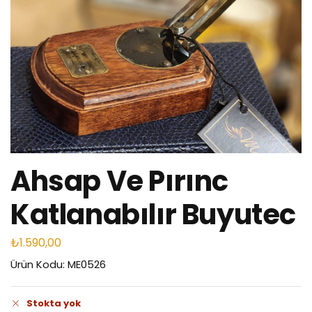
Ahsap Ve Pırınc
Katlanabılır Buyutec
₺
1.590,00
Ürün Kodu: ME0526
Stokta yok