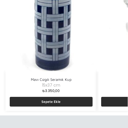
Mavı Cızgılı Seramık Kup
15x37 cm
₺
3.350,00
Sepete Ekle