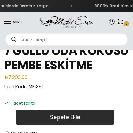
rişlerde ücretsiz kargo
8000₺ üzeri tüm sip
MENÜ
0
7 GÜLLÜ ODA KOKUSU
PEMBE ESKİTME
₺
7.200,00
Ürün Kodu: ME1351
1 adet stokta
Sepete Ekle
Favorilere ekle