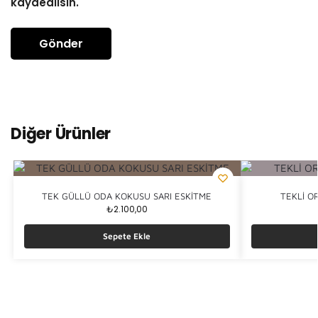
kaydedilsin.
Diğer Ürünler
TEK GÜLLÜ ODA KOKUSU SARI ESKİTME
TEKLİ O
₺
2.100,00
Sepete Ekle